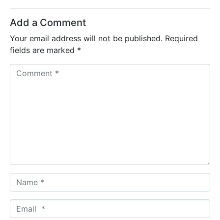
Add a Comment
Your email address will not be published.
Required
fields are marked
*
C
o
m
m
e
n
t
*
N
a
m
E
e
m