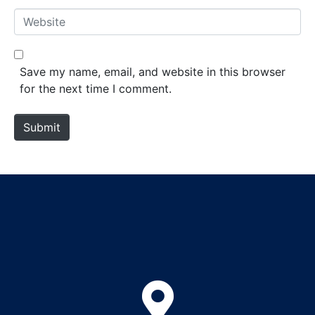
*
a
W
i
e
l
b
*
s
Save my name, email, and website in this browser
i
for the next time I comment.
t
e
Submit