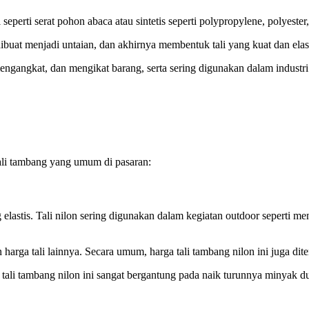
 seperti serat pohon abaca atau sintetis seperti polypropylene, polyester,
 dibuat menjadi untaian, dan akhirnya membentuk tali yang kuat dan elast
ngangkat, dan mengikat barang, serta sering digunakan dalam industri k
li tambang yang umum di pasaran:
g elastis. Tali nilon sering digunakan dalam kegiatan outdoor seperti me
 harga tali lainnya. Secara umum, harga tali tambang nilon ini juga dit
 tali tambang nilon ini sangat bergantung pada naik turunnya minyak d