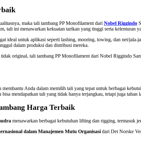
rbaik
kualitasnya, maka tali tambang PP Monofilament dari
Nobel Riggindo
S
m, tali ini menawarkan kekuatan tarikan yang tinggi serta kelenturan y
t ideal untuk aplikasi seperti lashing, mooring, towing, dan net/jala-j
nggul dalam produksi dan distribusi mereka.
idak original, tali tambang PP Monofilament dari Nobel Riggindo Samu
an membantu Anda dalam memilih tali yang tepat untuk berbagai kebutuha
a bisa mendapatkan tali yang tidak hanya terjangkau, tetapi juga taha
 Tambang Harga Terbaik
mudra
menawarkan berbagai kebutuhan lifting dan rigging, termasuk jeni
nternasional dalam Manajemen Mutu Organisasi
dari Det Norske V