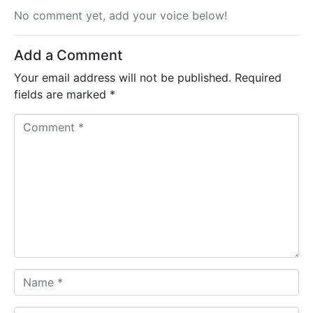
No comment yet, add your voice below!
Add a Comment
Your email address will not be published.
Required
fields are marked
*
C
o
m
m
e
n
t
*
N
a
m