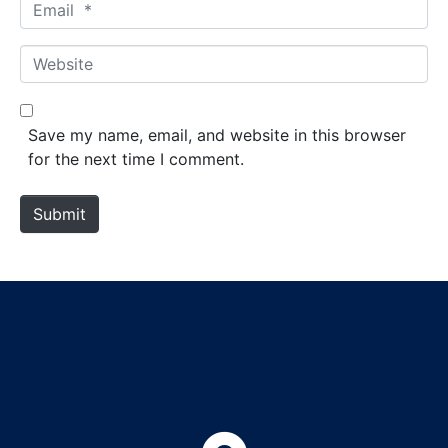
E
e
m
*
a
W
i
e
l
b
*
s
Save my name, email, and website in this browser
i
for the next time I comment.
t
e
Submit