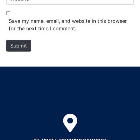
i
e
l
b
*
s
Save my name, email, and website in this browser
i
for the next time I comment.
t
e
Submit