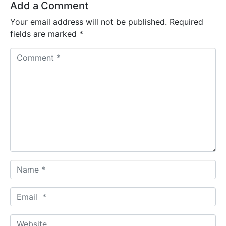
Add a Comment
Your email address will not be published.
Required
fields are marked
*
C
o
m
m
e
n
t
*
N
a
m
E
e
m
*
a
W