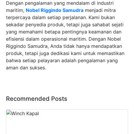
Dengan pengalaman yang mendalam di industri
maritim,
Nobel Riggindo Samudra
menjadi mitra
terpercaya dalam setiap perjalanan. Kami bukan
sekadar penyedia produk, tetapi juga sahabat sejati
yang memahami betapa pentingnya keamanan dan
efisiensi dalam operasional maritim. Dengan Nobel
Riggindo Samudra, Anda tidak hanya mendapatkan
produk, tetapi juga dedikasi kami untuk memastikan
bahwa setiap pelayaran adalah pengalaman yang
aman dan sukses.
Recommended Posts