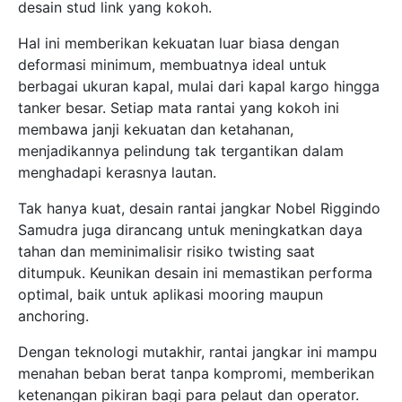
desain stud link yang kokoh.
Hal ini memberikan kekuatan luar biasa dengan
deformasi minimum, membuatnya ideal untuk
berbagai ukuran kapal, mulai dari kapal kargo hingga
tanker besar. Setiap mata rantai yang kokoh ini
membawa janji kekuatan dan ketahanan,
menjadikannya pelindung tak tergantikan dalam
menghadapi kerasnya lautan.
Tak hanya kuat, desain rantai jangkar Nobel Riggindo
Samudra juga dirancang untuk meningkatkan daya
tahan dan meminimalisir risiko twisting saat
ditumpuk. Keunikan desain ini memastikan performa
optimal, baik untuk aplikasi mooring maupun
anchoring.
Dengan teknologi mutakhir, rantai jangkar ini mampu
menahan beban berat tanpa kompromi, memberikan
ketenangan pikiran bagi para pelaut dan operator.