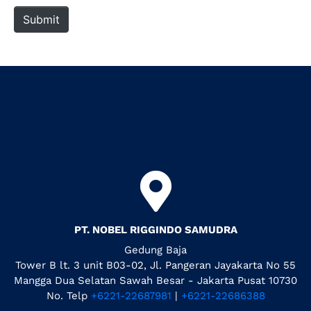
e
Submit
PT. NOBEL RIGGINDO SAMUDRA
Gedung Baja
Tower B lt. 3 unit B03-02, Jl. Pangeran Jayakarta No 55
Mangga Dua Selatan Sawah Besar - Jakarta Pusat 10730
No. Telp
+6221-22687981
|
+6221-22686388