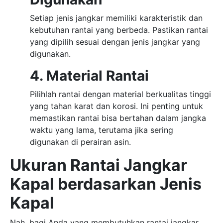
Setiap jenis jangkar memiliki karakteristik dan
kebutuhan rantai yang berbeda. Pastikan rantai
yang dipilih sesuai dengan jenis jangkar yang
digunakan.
4. Material Rantai
Pilihlah rantai dengan material berkualitas tinggi
yang tahan karat dan korosi. Ini penting untuk
memastikan rantai bisa bertahan dalam jangka
waktu yang lama, terutama jika sering
digunakan di perairan asin.
Ukuran Rantai Jangkar
Kapal berdasarkan Jenis
Kapal
Nah, bagi Anda yang membutuhkan rantai jangkar