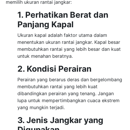
memilih ukuran rantai jangkar:
1. Perhatikan Berat dan
Panjang Kapal
Ukuran kapal adalah faktor utama dalam
menentukan ukuran rantai jangkar. Kapal besar
membutuhkan rantai yang lebih besar dan kuat
untuk menahan beratnya.
2. Kondisi Perairan
Perairan yang berarus deras dan bergelombang
membutuhkan rantai yang lebih kuat
dibandingkan perairan yang tenang. Jangan
lupa untuk mempertimbangkan cuaca ekstrem
yang mungkin terjadi.
3. Jenis Jangkar yang
Digunakan