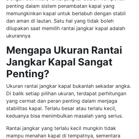
penting dalam sistem penambatan kapal yang
memungkinkan kapal untuk berlabuh dengan stabil
dan aman di lautan. Satu hal yang tidak boleh
dilupakan saat memilih rantai jangkar kapal adalah
ukurannya
Mengapa Ukuran Rantai
Jangkar Kapal Sangat
Penting?
Ukuran rantai jangkar kapal bukanlah sekadar angka.
Di balik setiap pilihan ukuran, terdapat perhitungan
yang cermat dan peran penting dalam menjaga
stabilitas kapal. Terlalu besar atau terlalu kecil,
keduanya bisa menimbulkan masalah yang serius.
Rantai jangkar yang terlalu kecil mungkin tidak
mampu menahan kapal di tempatnya, sementara