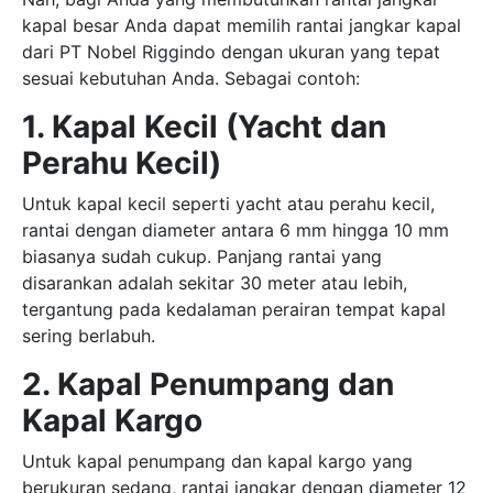
kapal besar Anda dapat memilih rantai jangkar kapal
dari PT Nobel Riggindo dengan ukuran yang tepat
sesuai kebutuhan Anda. Sebagai contoh:
1. Kapal Kecil (Yacht dan
Perahu Kecil)
Untuk kapal kecil seperti yacht atau perahu kecil,
rantai dengan diameter antara 6 mm hingga 10 mm
biasanya sudah cukup. Panjang rantai yang
disarankan adalah sekitar 30 meter atau lebih,
tergantung pada kedalaman perairan tempat kapal
sering berlabuh.
2. Kapal Penumpang dan
Kapal Kargo
Untuk kapal penumpang dan kapal kargo yang
berukuran sedang, rantai jangkar dengan diameter 12