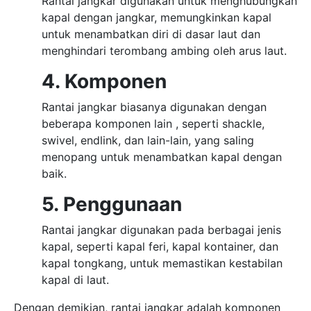
Rantai jangkar digunakan untuk menghubungkan
kapal dengan jangkar, memungkinkan kapal
untuk menambatkan diri di dasar laut dan
menghindari terombang ambing oleh arus laut.
4. Komponen
Rantai jangkar biasanya digunakan dengan
beberapa komponen lain , seperti shackle,
swivel, endlink, dan lain-lain, yang saling
menopang untuk menambatkan kapal dengan
baik.
5. Penggunaan
Rantai jangkar digunakan pada berbagai jenis
kapal, seperti kapal feri, kapal kontainer, dan
kapal tongkang, untuk memastikan kestabilan
kapal di laut.
Dengan demikian, rantai jangkar adalah komponen