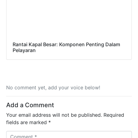
Rantai Kapal Besar: Komponen Penting Dalam
Pelayaran
No comment yet, add your voice below!
Add a Comment
Your email address will not be published.
Required
fields are marked
*
C