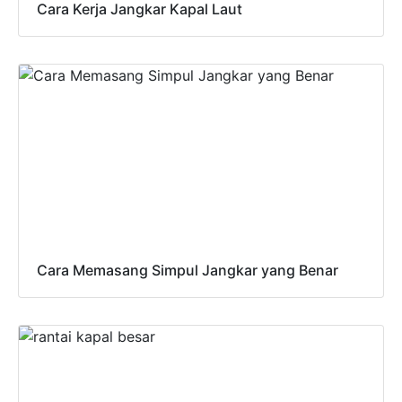
Cara Kerja Jangkar Kapal Laut
Cara Memasang Simpul Jangkar yang Benar