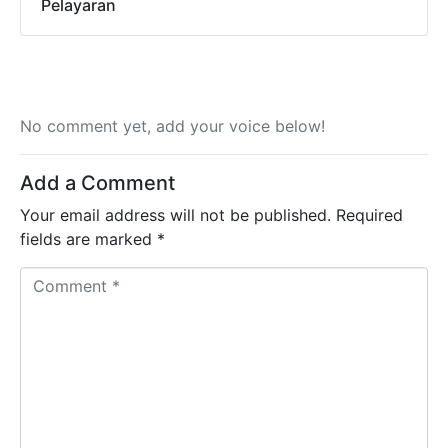
Pelayaran
No comment yet, add your voice below!
Add a Comment
Your email address will not be published.
Required
fields are marked
*
C
o
m
m
e
n
t
*