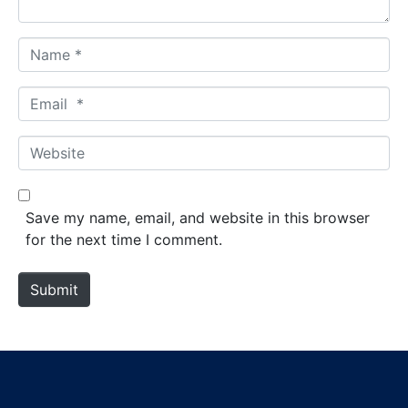
N
a
m
E
e
m
*
a
W
i
e
l
b
*
s
Save my name, email, and website in this browser
i
for the next time I comment.
t
e
Submit