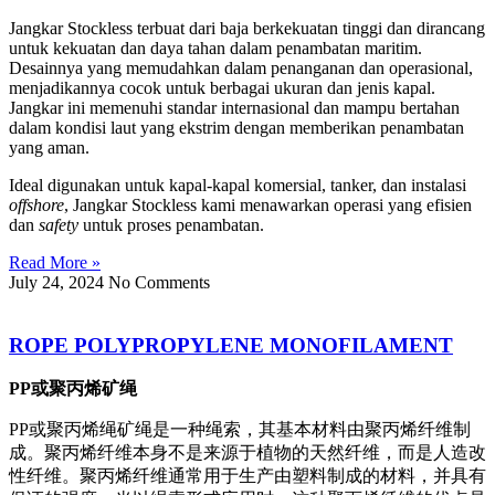
Jangkar Stockless terbuat dari baja berkekuatan tinggi dan dirancang
untuk kekuatan dan daya tahan dalam penambatan maritim.
Desainnya yang memudahkan dalam penanganan dan operasional,
menjadikannya cocok untuk berbagai ukuran dan jenis kapal.
Jangkar ini memenuhi standar internasional dan mampu bertahan
dalam kondisi laut yang ekstrim dengan memberikan penambatan
yang aman.
Ideal digunakan untuk kapal-kapal komersial, tanker, dan instalasi
offshore
, Jangkar Stockless kami menawarkan operasi yang efisien
dan
safety
untuk proses penambatan.
Read More »
July 24, 2024
No Comments
ROPE POLYPROPYLENE MONOFILAMENT
PP或聚丙烯矿绳
PP或聚丙烯绳矿绳是一种绳索，其基本材料由聚丙烯纤维制
成。聚丙烯纤维本身不是来源于植物的天然纤维，而是人造改
性纤维。聚丙烯纤维通常用于生产由塑料制成的材料，并具有