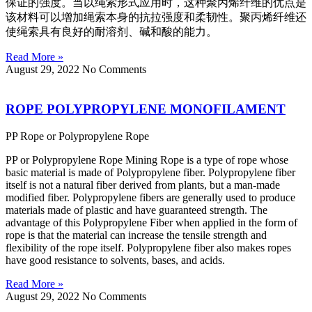
保证的强度。当以绳索形式应用时，这种聚丙烯纤维的优点是
该材料可以增加绳索本身的抗拉强度和柔韧性。聚丙烯纤维还
使绳索具有良好的耐溶剂、碱和酸的能力。
Read More »
August 29, 2022
No Comments
ROPE POLYPROPYLENE MONOFILAMENT
PP Rope or Polypropylene Rope
PP or Polypropylene Rope Mining Rope is a type of rope whose
basic material is made of Polypropylene fiber. Polypropylene fiber
itself is not a natural fiber derived from plants, but a man-made
modified fiber. Polypropylene fibers are generally used to produce
materials made of plastic and have guaranteed strength. The
advantage of this Polypropylene Fiber when applied in the form of
rope is that the material can increase the tensile strength and
flexibility of the rope itself. Polypropylene fiber also makes ropes
have good resistance to solvents, bases, and acids.
Read More »
August 29, 2022
No Comments