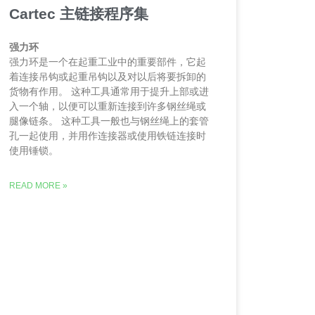
Cartec 主链接程序集
强力环
强力环是一个在起重工业中的重要部件，它起
着连接吊钩或起重吊钩以及对以后将要拆卸的
货物有作用。 这种工具通常用于提升上部或进
入一个轴，以便可以重新连接到许多钢丝绳或
腿像链条。 这种工具一般也与钢丝绳上的套管
孔一起使用，并用作连接器或使用铁链连接时
使用锤锁。
READ MORE »