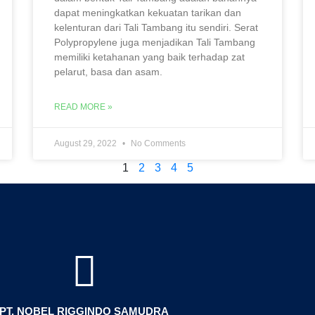
dapat meningkatkan kekuatan tarikan dan
kelenturan dari Tali Tambang itu sendiri. Serat
Polypropylene juga menjadikan Tali Tambang
memiliki ketahanan yang baik terhadap zat
pelarut, basa dan asam.
READ MORE »
August 29, 2022
No Comments
1
2
3
4
5
PT. NOBEL RIGGINDO SAMUDRA