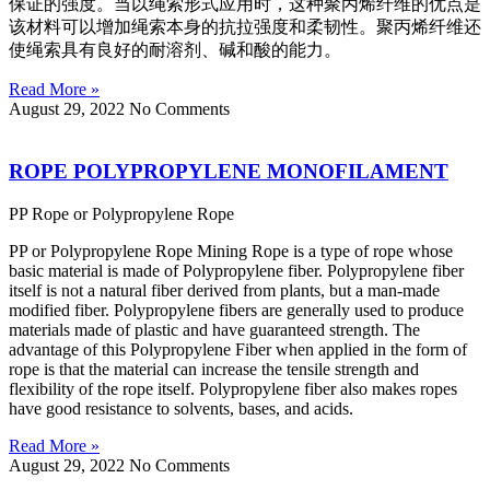
保证的强度。当以绳索形式应用时，这种聚丙烯纤维的优点是
该材料可以增加绳索本身的抗拉强度和柔韧性。聚丙烯纤维还
使绳索具有良好的耐溶剂、碱和酸的能力。
Read More »
August 29, 2022
No Comments
ROPE POLYPROPYLENE MONOFILAMENT
PP Rope or Polypropylene Rope
PP or Polypropylene Rope Mining Rope is a type of rope whose
basic material is made of Polypropylene fiber. Polypropylene fiber
itself is not a natural fiber derived from plants, but a man-made
modified fiber. Polypropylene fibers are generally used to produce
materials made of plastic and have guaranteed strength. The
advantage of this Polypropylene Fiber when applied in the form of
rope is that the material can increase the tensile strength and
flexibility of the rope itself. Polypropylene fiber also makes ropes
have good resistance to solvents, bases, and acids.
Read More »
August 29, 2022
No Comments