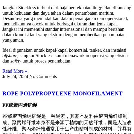
Jangkar Stockless terbuat dari baja berkekuatan tinggi dan dirancang
untuk kekuatan dan daya tahan dalam penambatan maritim.
Desainnya yang memudahkan dalam penanganan dan operasional,
menjadikannya cocok untuk berbagai ukuran dan jenis kapal.
Jangkar ini memenuhi standar internasional dan mampu bertahan
dalam kondisi laut yang ekstrim dengan memberikan penambatan
yang aman.
Ideal digunakan untuk kapal-kapal komersial, tanker, dan instalasi
offshore
, Jangkar Stockless kami menawarkan operasi yang efisien
dan
safety
untuk proses penambatan.
Read More »
July 24, 2024
No Comments
ROPE POLYPROPYLENE MONOFILAMENT
PP或聚丙烯矿绳
PP或聚丙烯绳矿绳是一种绳索，其基本材料由聚丙烯纤维制
成。聚丙烯纤维本身不是来源于植物的天然纤维，而是人造改
性纤维。聚丙烯纤维通常用于生产由塑料制成的材料，并具有