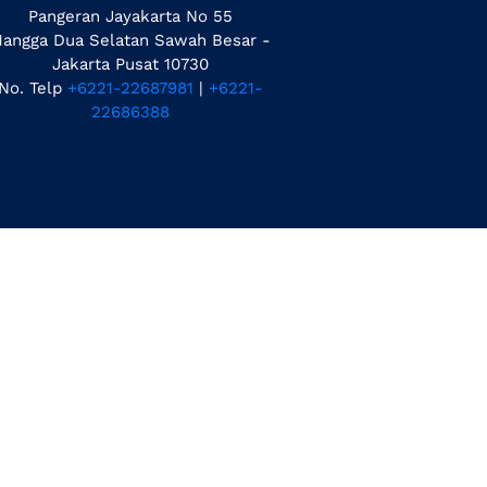
Pangeran Jayakarta No 55
angga Dua Selatan Sawah Besar -
Jakarta Pusat 10730
No. Telp
+6221-22687981
|
+6221-
22686388